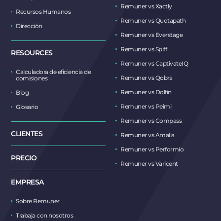
Remuner vs Xactly
Recursos Humanos
Remuner vs Quotapath
Dirección
Remuner vs Everstage
Remuner vs Spiff
RESOURCES
Remuner vs CaptivateIQ
Calculadora de eficiencia de
Remuner vs Qobra
comisiones
Remuner vs Dolfin
Blog
Remuner vs Peimi
Glosario
Remuner vs Compass
CLIENTES
Remuner vs Amalia
Remuner vs Performio
PRECIO
Remuner vs Varicent
EMPRESA
Sobre Remuner
Trabaja con nosotros