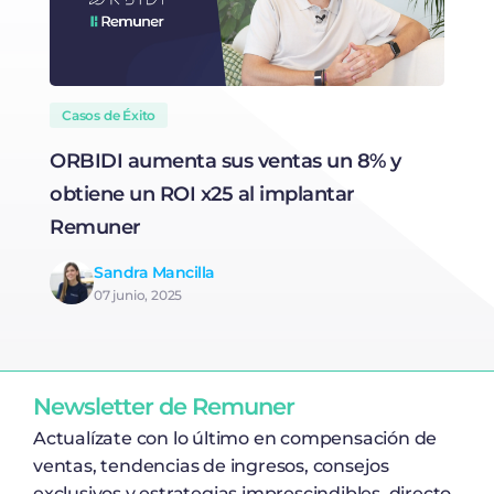
Casos de Éxito
ORBIDI aumenta sus ventas un 8% y
N
obtiene un ROI x25 al implantar
t
Remuner
Sandra Mancilla
07 junio, 2025
Newsletter de Remuner
Actualízate con lo último en compensación de
ventas, tendencias de ingresos, consejos
exclusivos y estrategias imprescindibles, directo