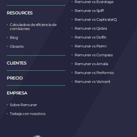
Remuner vs Everstage
Remuner vs Spiff
RESOURCES
Remuner vs CaptivateIQ
Calculadora de eficiencia de
Remuner vs Qobra
comisiones
Remuner vs Dolfin
Blog
Remuner vs Peimi
Glosario
Remuner vs Compass
CLIENTES
Remuner vs Amalia
Remuner vs Performio
PRECIO
Remuner vs Varicent
EMPRESA
Sobre Remuner
Trabaja con nosotros