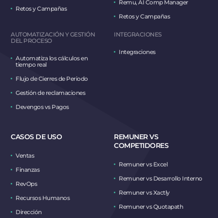
Remu, AI Comp Manager
Retos y Campañas
Retos y Campañas
AUTOMATIZACIÓN Y GESTIÓN
INTEGRACIONES
DEL PROCESO
Integraciones
Automatiza los cálculos en
tiempo real
Flujo de Cierres de Periodo
Gestión de reclamaciones
Devengos vs Pagos
CASOS DE USO
REMUNER VS
COMPETIDORES
Ventas
Remuner vs Excel
Finanzas
Remuner vs Desarrollo Interno
RevOps
Remuner vs Xactly
Recursos Humanos
Remuner vs Quotapath
Dirección