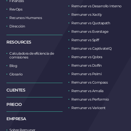
Finanzas
Remuner vs Desarrollo Interno
RevOps
Remuner vs Xactly
Recursos Humanos
Remuner vs Quotapath
Dirección
Remuner vs Everstage
Remuner vs Spiff
RESOURCES
Remuner vs CaptivateIQ
Calculadora de eficiencia de
Remuner vs Qobra
comisiones
Remuner vs Dolfin
Blog
Remuner vs Peimi
Glosario
Remuner vs Compass
CLIENTES
Remuner vs Amalia
Remuner vs Performio
PRECIO
Remuner vs Varicent
EMPRESA
Sobre Remuner