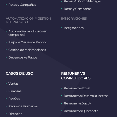
Remu, AI Comp Manager
Retos y Campañas
Retos y Campañas
AUTOMATIZACIÓN Y GESTIÓN
INTEGRACIONES
DEL PROCESO
Integraciones
Automatiza los cálculos en
tiempo real
Flujo de Cierres de Periodo
Gestión de reclamaciones
Devengos vs Pagos
CASOS DE USO
REMUNER VS
COMPETIDORES
Ventas
Remuner vs Excel
Finanzas
Remuner vs Desarrollo Interno
RevOps
Remuner vs Xactly
Recursos Humanos
Remuner vs Quotapath
Dirección