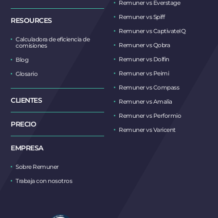
Remuner vs Everstage
Remuner vs Spiff
RESOURCES
Remuner vs CaptivateIQ
Calculadora de eficiencia de
Remuner vs Qobra
comisiones
Remuner vs Dolfin
Blog
Remuner vs Peimi
Glosario
Remuner vs Compass
CLIENTES
Remuner vs Amalia
Remuner vs Performio
PRECIO
Remuner vs Varicent
EMPRESA
Sobre Remuner
Trabaja con nosotros