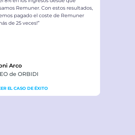
el 8% en los ingresos desde que
Era justo 
samos Remuner. Con estos resultados,
herramienta
emos pagado el coste de Remuner
proceso y d
más de 25 veces!”
los vended
difícil de e
en dos día
configurado
oni Arco
Irving Ra
EO de ORBIDI
Head of S
EER EL CASO DE ÉXITO
LEER LA HIS