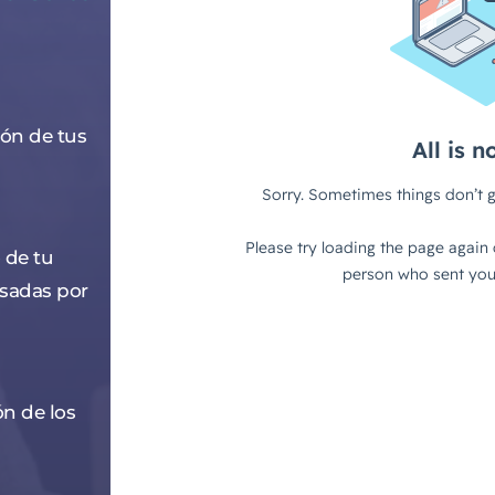
ión de tus
 de tu
sadas por
ón de los