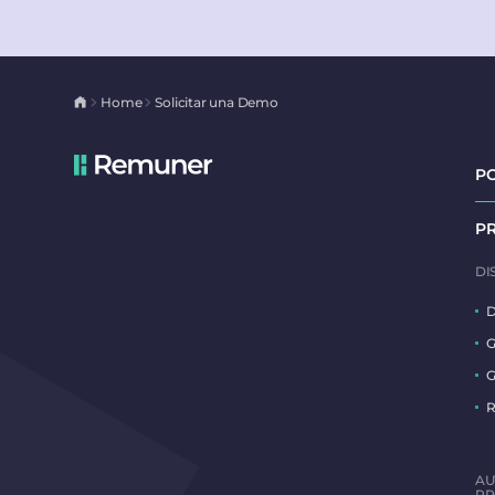
Home
Solicitar una Demo
P
P
DI
D
G
G
R
AU
PR