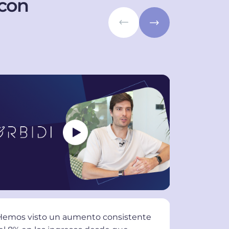
con
Hemos visto un aumento consistente
"Desde el d