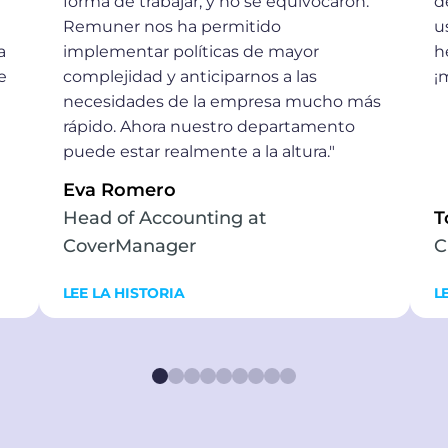
forma de trabajar, y no se equivocaron.
d
Remuner nos ha permitido
u
a
implementar políticas de mayor
h
e
complejidad y anticiparnos a las
¡
necesidades de la empresa mucho más
rápido. Ahora nuestro departamento
puede estar realmente a la altura."
Eva Romero
Head of Accounting at
T
CoverManager
C
LEE LA HISTORIA
L