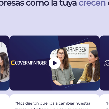
resas como la tuya
crecen
"Nos dijeron que iba a cambiar nuestra
“