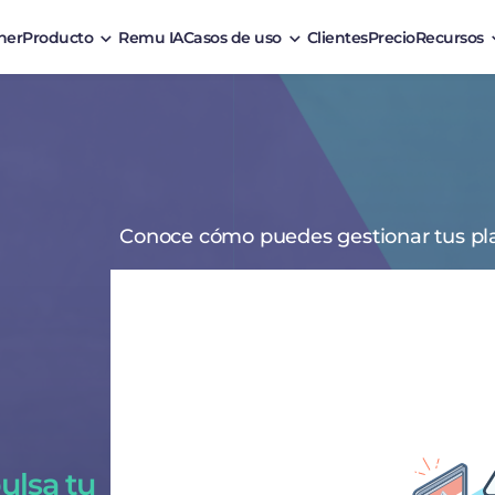
ner
Producto
Remu IA
Casos de uso
Clientes
Precio
Recursos
Conoce cómo puedes gestionar tus p
ulsa tu