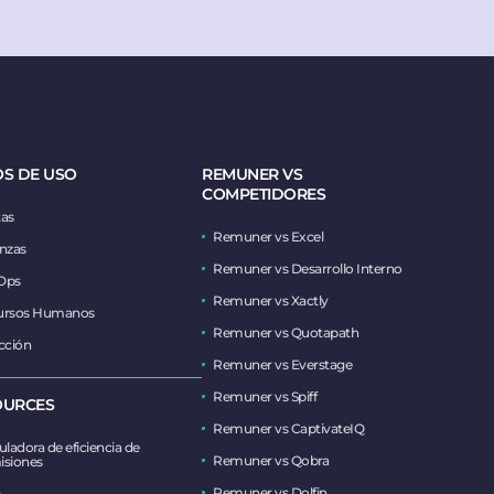
S DE USO
REMUNER VS
COMPETIDORES
as
Remuner vs Excel
nzas
Remuner vs Desarrollo Interno
Ops
Remuner vs Xactly
ursos Humanos
Remuner vs Quotapath
cción
Remuner vs Everstage
Remuner vs Spiff
OURCES
Remuner vs CaptivateIQ
uladora de eficiencia de
Remuner vs Qobra
isiones
Remuner vs Dolfin
g