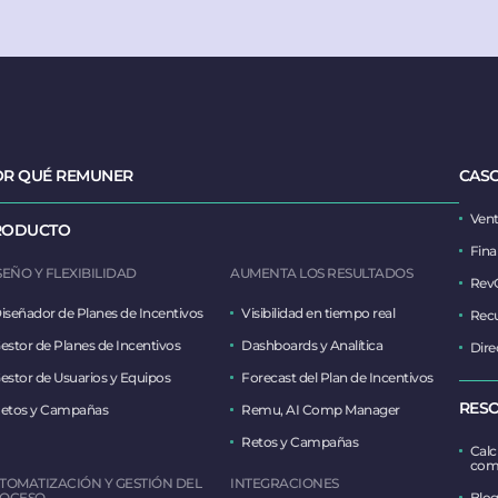
OR QUÉ REMUNER
CASO
Vent
RODUCTO
Fina
SEÑO Y FLEXIBILIDAD
AUMENTA LOS RESULTADOS
Rev
iseñador de Planes de Incentivos
Visibilidad en tiempo real
Rec
estor de Planes de Incentivos
Dashboards y Analítica
Dire
estor de Usuarios y Equipos
Forecast del Plan de Incentivos
RES
etos y Campañas
Remu, AI Comp Manager
Retos y Campañas
Calc
com
TOMATIZACIÓN Y GESTIÓN DEL
INTEGRACIONES
OCESO
Blo