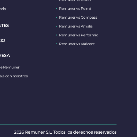
Remuner vs Peimi
ario
Remuner vs Compass
NTES
Remuner vs Amalia
Remuner vs Performio
IO
Remuner vs Varicent
RESA
re Remuner
aja con nosotros
2026 Remuner S.L. Todos los derechos reservados