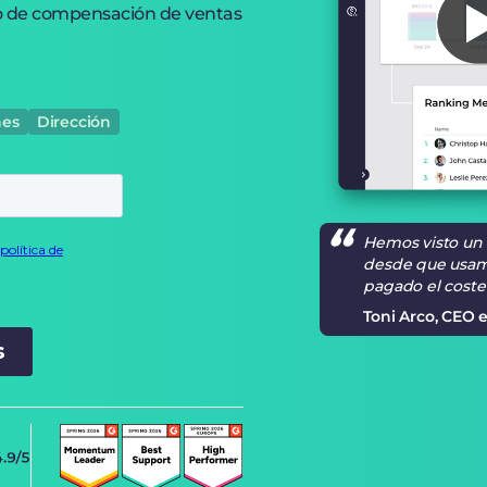
o de compensación de ventas
nes
Dirección
Hemos visto un
desde que usam
pagado el cost
Toni Arco, CEO 