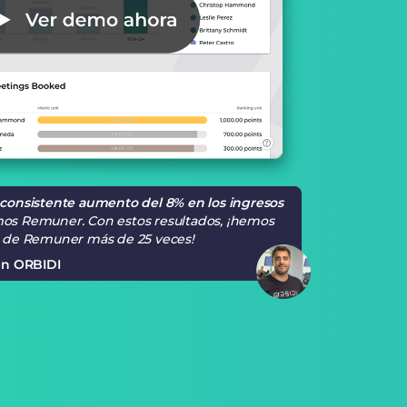
consistente aumento del 8% en los ingresos
os Remuner. Con estos resultados, ¡hemos
e de Remuner más de 25 veces!
en ORBIDI