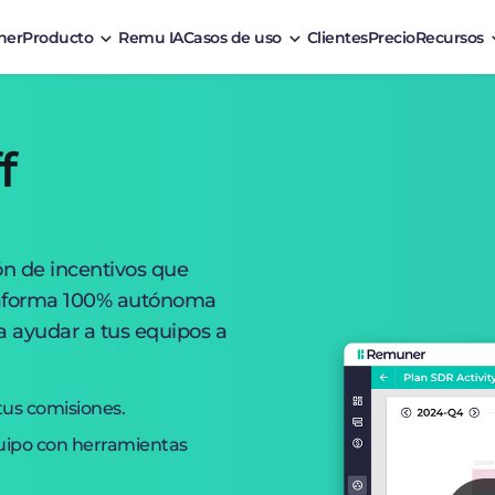
ner
Producto
Remu IA
Casos de uso
Clientes
Precio
Recursos
f
ón de incentivos que
ataforma 100% autónoma
a ayudar a tus equipos a
tus comisiones.
quipo con herramientas