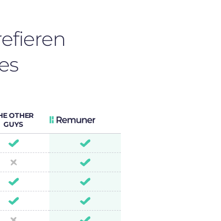
refieren
es
HE OTHER
GUYS