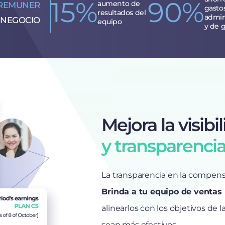
15%
90%
aumento de
REMUNER
gasto
resultados del
admin
 NEGOCIO
equipo
y de 
Mejora la visibi
y transparenci
La transparencia en la compensa
Brinda a tu equipo de ventas 
alinearlos con los objetivos de
sean más efectivos.