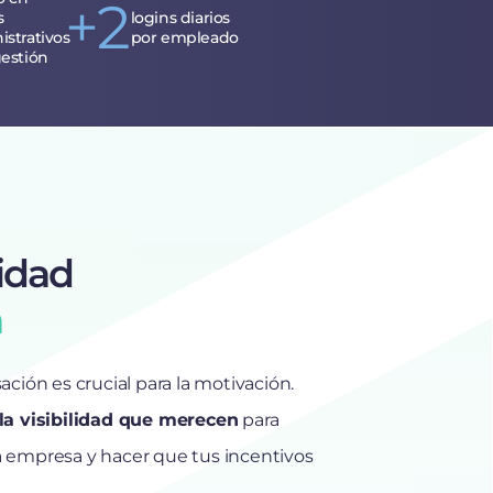
+2
s
logins diarios
istrativos
por empleado
gestión
lidad
a
ción es crucial para la motivación.
la visibilidad que merecen
para
 la empresa y hacer que tus incentivos