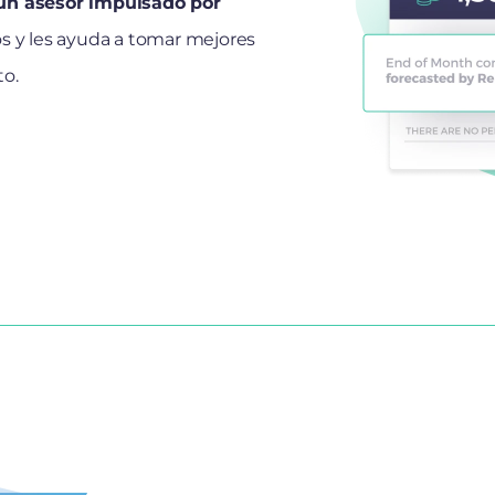
 un asesor impulsado por
 y les ayuda a tomar mejores
to.