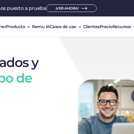
mos puesto a prueba
¡VER AHORA!
ner
Producto
Remu IA
Casos de uso
Clientes
Precio
Recursos
tados y
po de