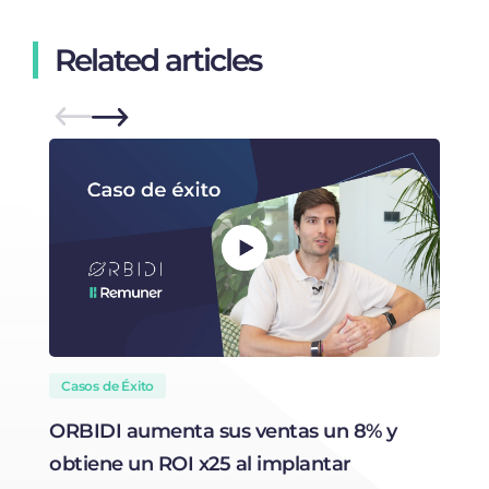
Related articles
Casos de Éxito
ORBIDI aumenta sus ventas un 8% y
N
obtiene un ROI x25 al implantar
t