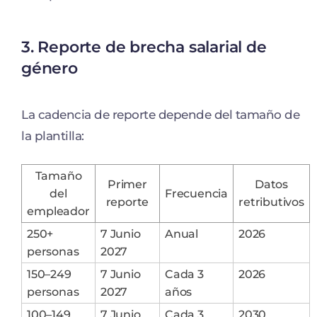
3. Reporte de brecha salarial de
género
La cadencia de reporte depende del tamaño de
la plantilla:
Tamaño
Primer
Datos
del
Frecuencia
reporte
retributivos
empleador
250+
7 Junio
Anual
2026
personas
2027
150–249
7 Junio
Cada 3
2026
personas
2027
años
100–149
7 Junio
Cada 3
2030