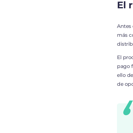
El 
Antes 
más c
distri
El pro
pago f
ello d
de op