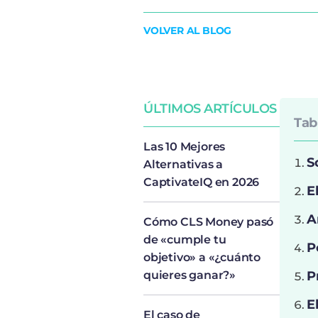
VOLVER AL BLOG
ÚLTIMOS ARTÍCULOS
Tab
Las 10 Mejores
S
Alternativas a
CaptivateIQ en 2026
E
A
Cómo CLS Money pasó
de «cumple tu
P
objetivo» a «¿cuánto
quieres ganar?»
P
E
El caso de