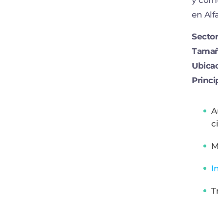
en Alf
Sector
Tamañ
Ubica
Princi
A
c
M
I
T