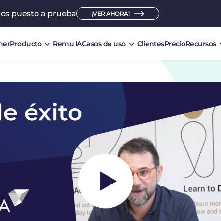
mos puesto a prueba
¡VER AHORA!
ner
Producto
Remu IA
Casos de uso
Clientes
Precio
Recursos