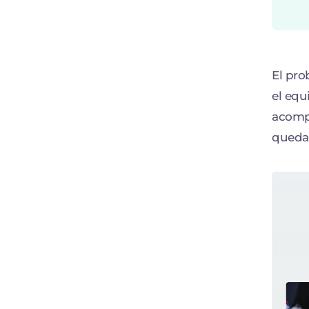
El pro
el equ
acompa
queda