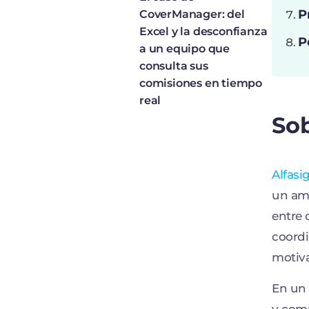
P
CoverManager: del
Excel y la desconfianza
P
a un equipo que
consulta sus
comisiones en tiempo
real
So
Alfas
un amp
entre 
coordi
motiva
En un 
y comu