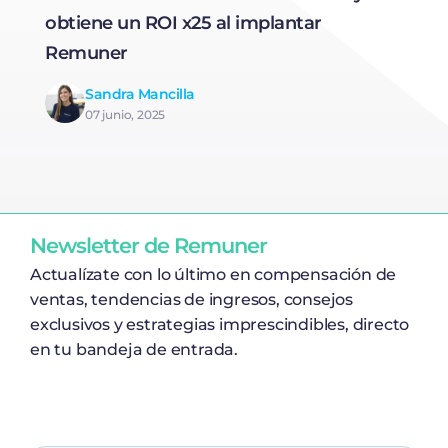
obtiene un ROI x25 al implantar
I
Remuner
e
R
Sandra Mancilla
07 junio, 2025
Newsletter de Remuner
Actualízate con lo último en compensación de
ventas, tendencias de ingresos, consejos
exclusivos y estrategias imprescindibles, directo
en tu bandeja de entrada.