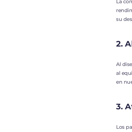
La com
rendim
su des
2. 
Al dis
al equ
en nu
3. 
Los pa