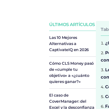
ÚLTIMOS ARTÍCULOS
Tab
Las 10 Mejores
¿
Alternativas a
CaptivateIQ en 2026
P
com
Cómo CLS Money pasó
de «cumple tu
L
objetivo» a «¿cuánto
com
quieres ganar?»
C
El caso de
C
CoverManager: del
F
Excel y la desconfianza