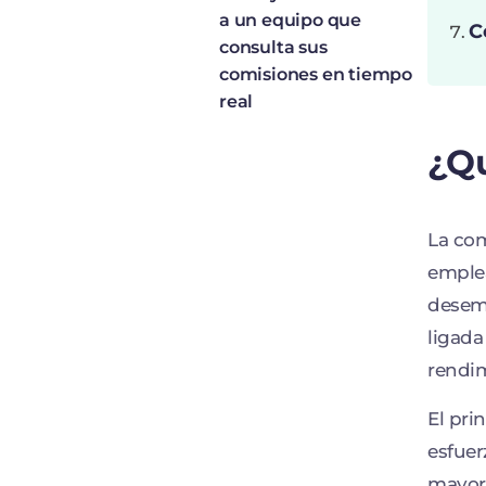
a un equipo que
C
consulta sus
comisiones en tiempo
real
¿Qu
La co
emple
desemp
ligada
rendim
El pri
esfuer
mayore