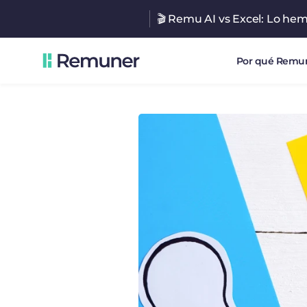
🎬 Remu AI vs Excel: Lo he
Por qué Remu