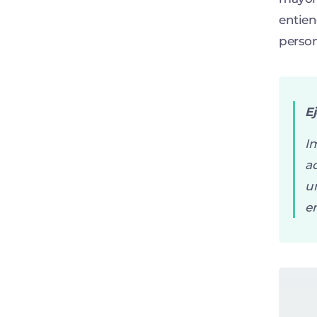
entie
person
E
Im
ad
un
en