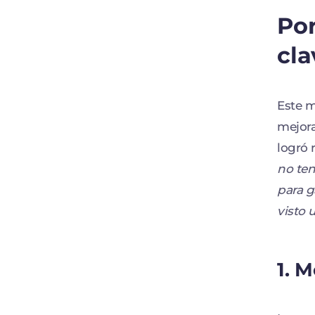
Por
cla
Este m
mejora
logró 
no ten
para g
visto
1. 