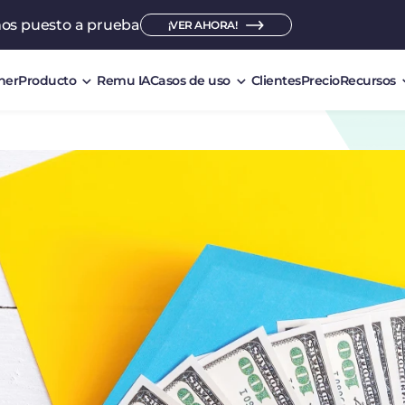
mos puesto a prueba
¡VER AHORA!
ner
Producto
Remu IA
Casos de uso
Clientes
Precio
Recursos