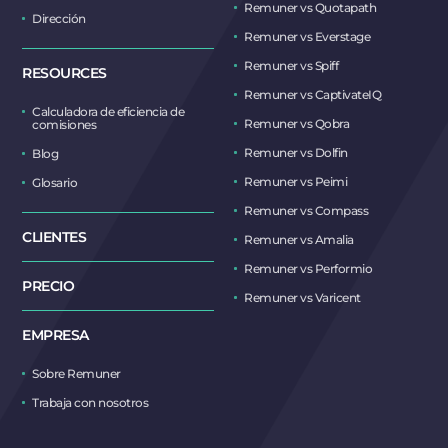
Remuner vs Quotapath
Dirección
Remuner vs Everstage
Remuner vs Spiff
RESOURCES
Remuner vs CaptivateIQ
Calculadora de eficiencia de
Remuner vs Qobra
comisiones
Remuner vs Dolfin
Blog
Remuner vs Peimi
Glosario
Remuner vs Compass
CLIENTES
Remuner vs Amalia
Remuner vs Performio
PRECIO
Remuner vs Varicent
EMPRESA
Sobre Remuner
Trabaja con nosotros