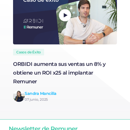
Casos de Éxito
ORBIDI aumenta sus ventas un 8% y
N
obtiene un ROI x25 al implantar
t
Remuner
Sandra Mancilla
07 junio, 2025
Newsletter de Remuner