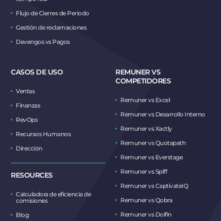
Flujo de Cierres de Periodo
Gestión de reclamaciones
Devengos vs Pagos
CASOS DE USO
REMUNER VS
COMPETIDORES
Ventas
Remuner vs Excel
Finanzas
Remuner vs Desarrollo Interno
RevOps
Remuner vs Xactly
Recursos Humanos
Remuner vs Quotapath
Dirección
Remuner vs Everstage
Remuner vs Spiff
RESOURCES
Remuner vs CaptivateIQ
Calculadora de eficiencia de
Remuner vs Qobra
comisiones
Remuner vs Dolfin
Blog