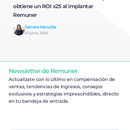
obtiene un ROI x25 al implantar
I
Remuner
e
R
Sandra Mancilla
07 junio, 2025
Newsletter de Remuner
Actualízate con lo último en compensación de
ventas, tendencias de ingresos, consejos
exclusivos y estrategias imprescindibles, directo
en tu bandeja de entrada.