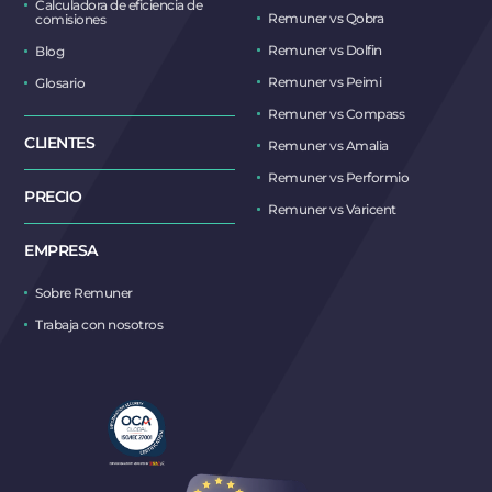
Calculadora de eficiencia de
Remuner vs Qobra
comisiones
Remuner vs Dolfin
Blog
Remuner vs Peimi
Glosario
Remuner vs Compass
CLIENTES
Remuner vs Amalia
Remuner vs Performio
PRECIO
Remuner vs Varicent
EMPRESA
Sobre Remuner
Trabaja con nosotros