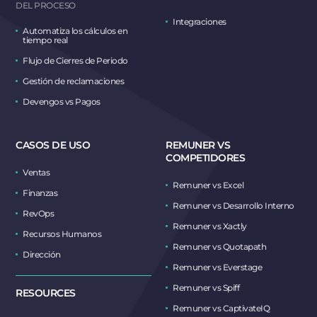
DEL PROCESO
Integraciones
Automatiza los cálculos en
tiempo real
Flujo de Cierres de Periodo
Gestión de reclamaciones
Devengos vs Pagos
CASOS DE USO
REMUNER VS
COMPETIDORES
Ventas
Remuner vs Excel
Finanzas
Remuner vs Desarrollo Interno
RevOps
Remuner vs Xactly
Recursos Humanos
Remuner vs Quotapath
Dirección
Remuner vs Everstage
Remuner vs Spiff
RESOURCES
Remuner vs CaptivateIQ