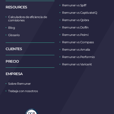
Remuner vs Spiff
RESOURCES
Remuner vs CaptivateIQ
Calculadora de eficiencia de
Remuner vs Qobra
comisiones
Remuner vs Dolfin
Blog
Remuner vs Peimi
Glosario
Remuner vs Compass
CLIENTES
Remuner vs Amalia
Remuner vs Performio
PRECIO
Remuner vs Varicent
EMPRESA
Sobre Remuner
Trabaja con nosotros