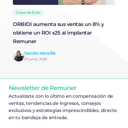
Casos de Éxito
ORBIDI aumenta sus ventas un 8% y
N
obtiene un ROI x25 al implantar
t
Remuner
Sandra Mancilla
07 junio, 2025
Newsletter de Remuner
Actualízate con lo último en compensación de
ventas, tendencias de ingresos, consejos
exclusivos y estrategias imprescindibles, directo
en tu bandeja de entrada.