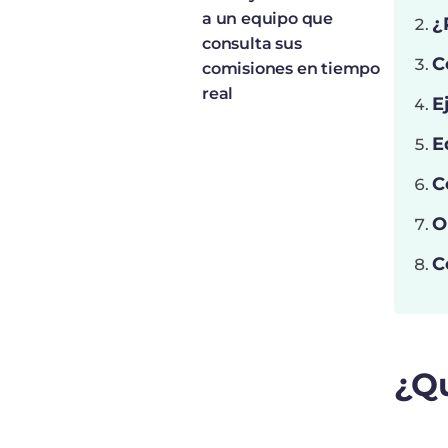
a un equipo que
¿
consulta sus
C
comisiones en tiempo
real
E
E
C
O
C
¿Qu