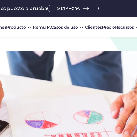
mos puesto a prueba
¡VER AHORA!
ner
Producto
Remu IA
Casos de uso
Clientes
Precio
Recursos