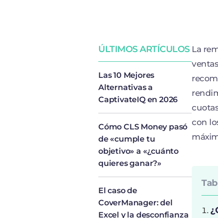
ÚLTIMOS ARTÍCULOS
La rem
ventas
Las 10 Mejores
recomp
Alternativas a
rendim
CaptivateIQ en 2026
cuotas
con lo
Cómo CLS Money pasó
máxim
de «cumple tu
objetivo» a «¿cuánto
quieres ganar?»
Tab
El caso de
CoverManager: del
¿
Excel y la desconfianza