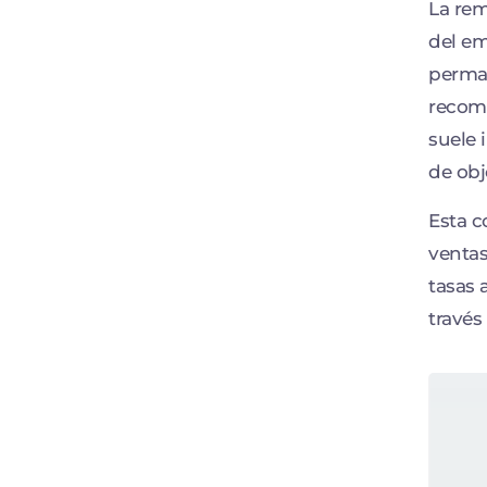
La rem
del em
perman
recomp
suele 
de obj
Esta 
ventas
tasas 
través