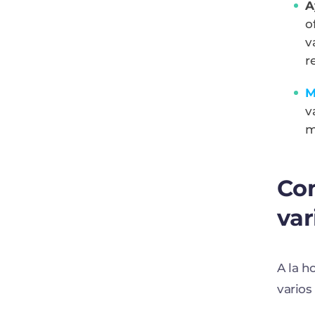
A
o
v
r
M
v
m
Co
var
A la h
varios