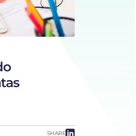
do
tas
SHARE