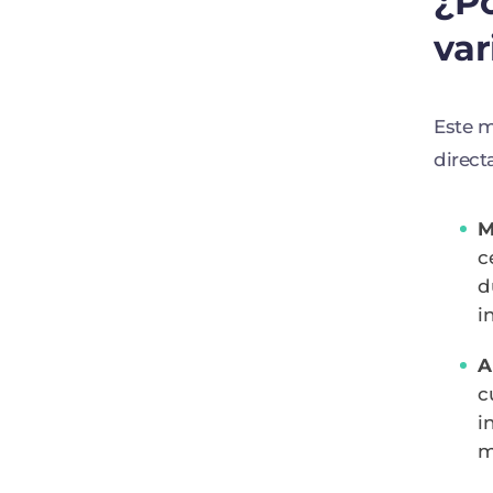
¿Po
var
Este m
direct
M
c
d
i
A
c
i
m