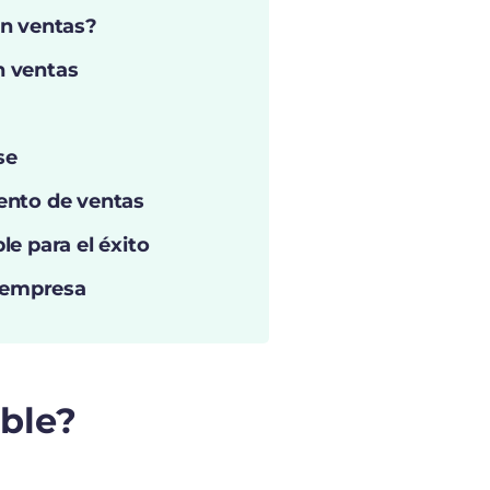
en ventas?
n ventas
se
ento de ventas
e para el éxito
u empresa
able?