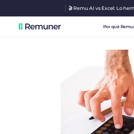
🎬 Remu AI vs Excel: Lo he
Por qué Remu