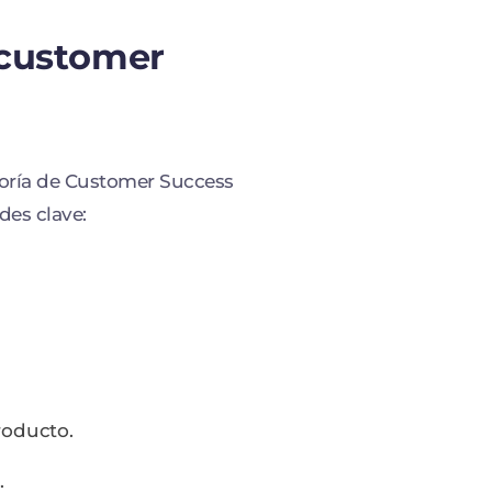
 customer
yoría de Customer Success
es clave:
roducto.
.