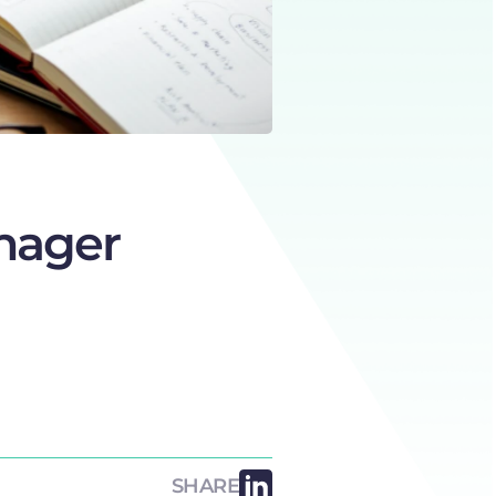
nager
SHARE