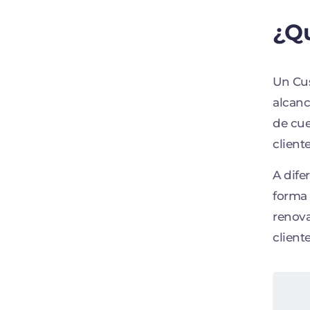
¿Q
Un Cu
alcanc
de cue
cliente
A dife
forma 
renova
cliente