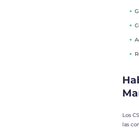
G
C
A
R
Hab
Ma
Los CS
las co