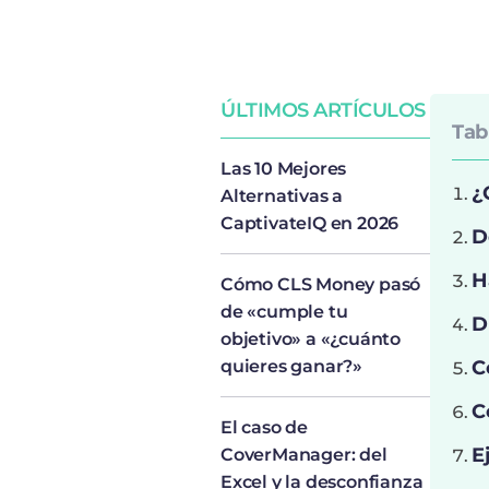
ÚLTIMOS ARTÍCULOS
Tab
Las 10 Mejores
¿
Alternativas a
CaptivateIQ en 2026
D
H
Cómo CLS Money pasó
de «cumple tu
D
objetivo» a «¿cuánto
quieres ganar?»
C
C
El caso de
E
CoverManager: del
Excel y la desconfianza