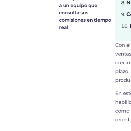
N
a un equipo que
consulta sus
C
comisiones en tiempo
real
Con el
ventas
crecim
plazo,
produc
En est
habili
como 
orient