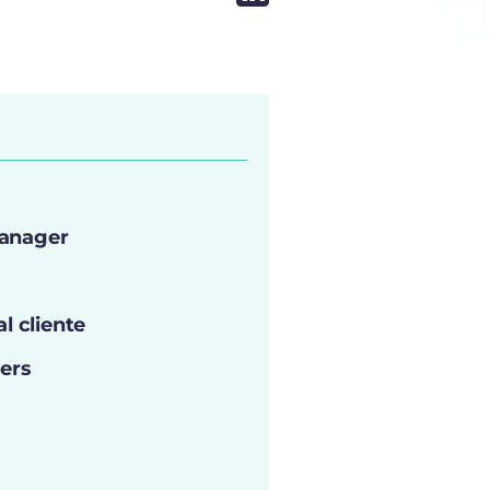
manager
l cliente
ers