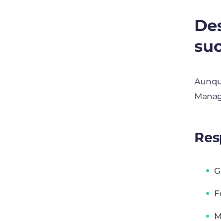
Des
su
Aunque
Manage
Res
G
F
M