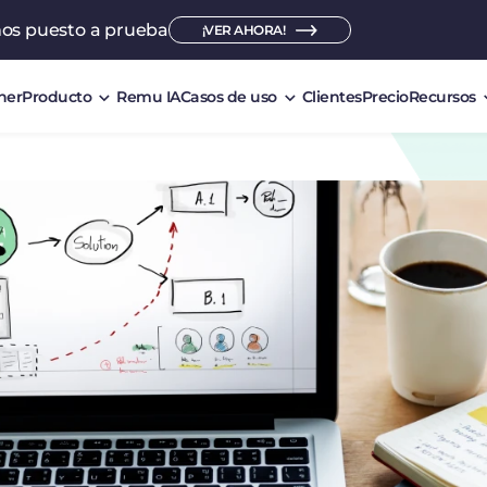
mos puesto a prueba
¡VER AHORA!
ner
Producto
Remu IA
Casos de uso
Clientes
Precio
Recursos