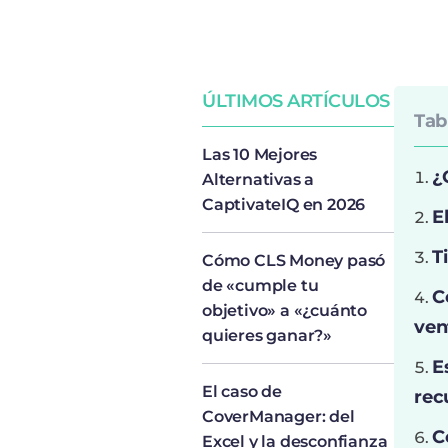
ÚLTIMOS ARTÍCULOS
Tab
Las 10 Mejores
¿
Alternativas a
CaptivateIQ en 2026
E
T
Cómo CLS Money pasó
de «cumple tu
C
objetivo» a «¿cuánto
ven
quieres ganar?»
E
El caso de
rec
CoverManager: del
C
Excel y la desconfianza