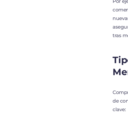
Por ej
comerc
nuevas
asegur
tras m
Tip
Me
Compre
de com
clave: