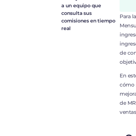
a un equipo que
consulta sus
Para l
comisiones en tiempo
Mensua
real
ingres
ingres
de com
objeti
En est
cómo s
mejora
de MRR
ventas