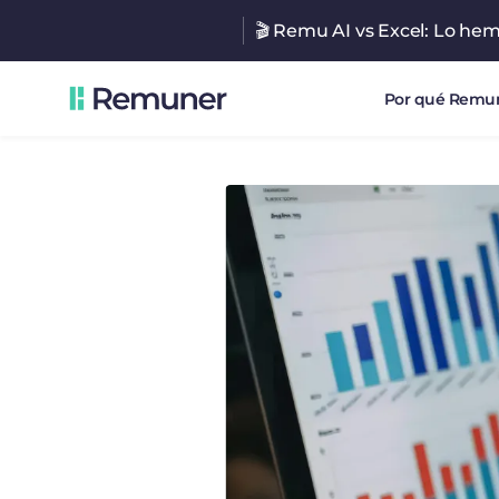
🎬 Remu AI vs Excel: Lo he
Por qué Remu