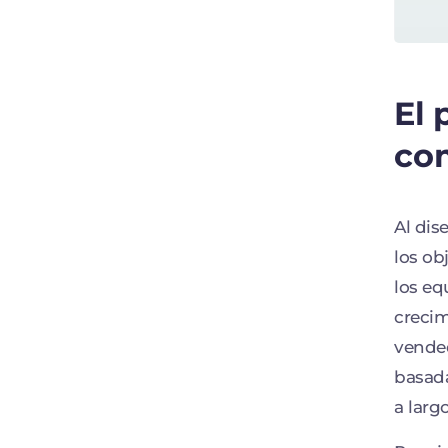
El 
co
Al dis
los ob
los eq
crecim
vended
basada
a larg