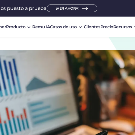
mos puesto a prueba
¡VER AHORA!
ner
Producto
Remu IA
Casos de uso
Clientes
Precio
Recursos