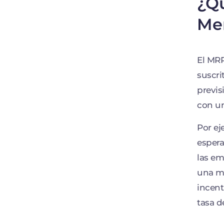
¿Qu
Me
El MRR
suscri
previs
con un
Por ej
espera
las em
una mé
incent
tasa d