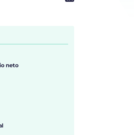
rio neto
al