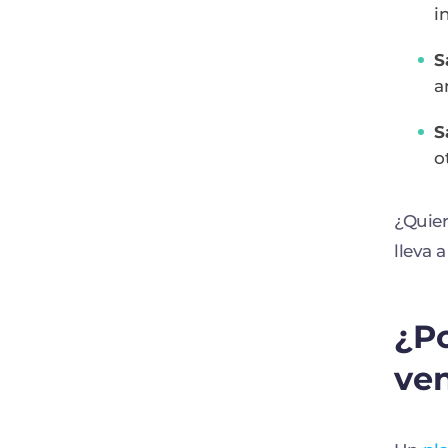
i
S
a
S
o
¿Quie
lleva 
¿Po
ve