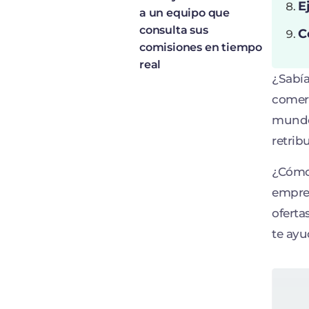
E
a un equipo que
consulta sus
C
comisiones en tiempo
real
¿Sabía
comerc
mundo 
retrib
¿Cómo 
empres
oferta
te ayu