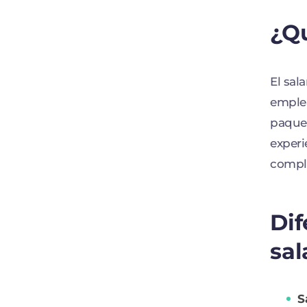
¿Qu
El sal
emplea
paquet
experi
comple
Dif
sal
S