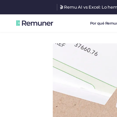
🎬 Remu AI vs Excel: Lo he
Por qué Remu