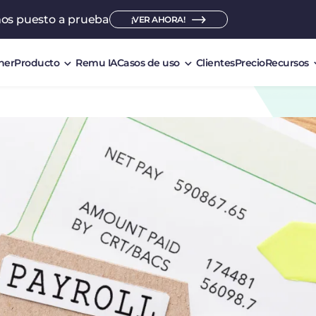
mos puesto a prueba
¡VER AHORA!
ner
Producto
Remu IA
Casos de uso
Clientes
Precio
Recursos