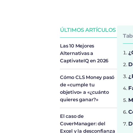
ÚLTIMOS ARTÍCULOS
Tab
Las 10 Mejores
¿
Alternativas a
CaptivateIQ en 2026
D
¿
Cómo CLS Money pasó
de «cumple tu
F
objetivo» a «¿cuánto
quieres ganar?»
M
C
El caso de
D
CoverManager: del
Excel y la desconfianza