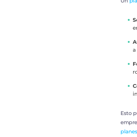
Un
pla
S
e
A
a
F
r
C
i
Esto p
empres
planes