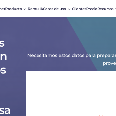
ner
Producto
Remu IA
Casos de uso
Clientes
Precio
Recursos
s
en
Necesitamos estos datos para preparar
prove
s
sa