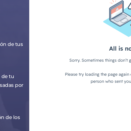
ión de tus
 de tu
sadas por
ón de los