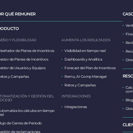
OR QUÉ REMUNER
CASO
Vent
RODUCTO
Fina
SEÑO Y FLEXIBILIDAD
AUMENTA LOS RESULTADOS
Rev
iseñador de Planes de Incentivos
Visibilidad en tiempo real
Rec
estor de Planes de Incentivos
Dashboards y Analítica
Dire
estor de Usuarios y Equipos
Forecast del Plan de Incentivos
RES
etos y Campañas
Remu, AI Comp Manager
Retos y Campañas
Calc
com
TOMATIZACIÓN Y GESTIÓN DEL
INTEGRACIONES
OCESO
Blo
Integraciones
Glos
utomatiza los cálculos en tiempo
eal
lujo de Cierres de Periodo
CLIE
estión de reclamaciones