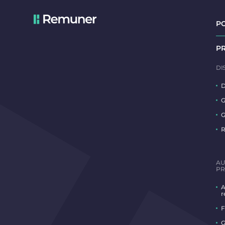
P
P
DI
D
G
G
R
AU
PR
A
r
F
G