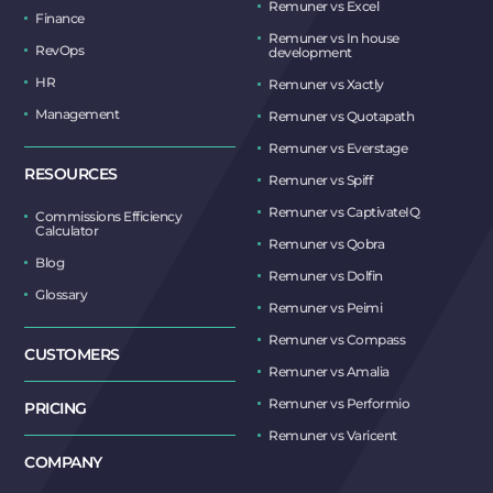
Remuner vs Excel
Finance
Remuner vs In house
RevOps
development
HR
Remuner vs Xactly
Management
Remuner vs Quotapath
Remuner vs Everstage
RESOURCES
Remuner vs Spiff
Remuner vs CaptivateIQ
Commissions Efficiency
Calculator
Remuner vs Qobra
Blog
Remuner vs Dolfin
Glossary
Remuner vs Peimi
Remuner vs Compass
CUSTOMERS
Remuner vs Amalia
Remuner vs Performio
PRICING
Remuner vs Varicent
COMPANY